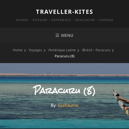
Skip
TRAVELLER-KITES
to
content
VOYAGE – KITESURF – EXPÉRIENCE – RENCONTRE – PARTAGE
MENU
Home
Voyages
/
Amérique Latine
/
Brésil – Paracuru
Paracuru (8)
Paracuru (8)
By
By
Guillaume