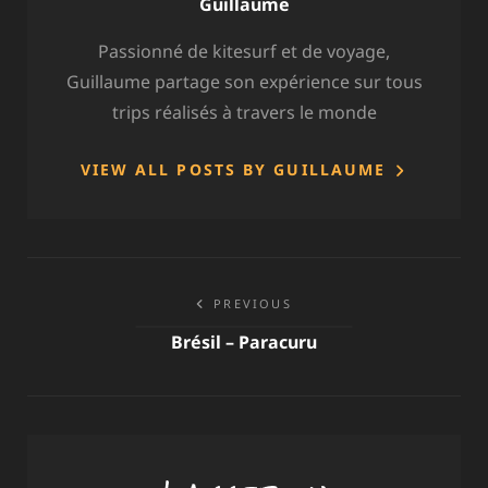
Author:
Guillaume
Passionné de kitesurf et de voyage,
Guillaume partage son expérience sur tous
trips réalisés à travers le monde
VIEW ALL POSTS BY GUILLAUME
Navigation
PREVIOUS
de
Brésil – Paracuru
l’article