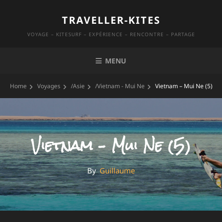
Skip
TRAVELLER-KITES
to
content
VOYAGE – KITESURF – EXPÉRIENCE – RENCONTRE – PARTAGE
MENU
Home
Voyages
/
Asie
/
Vietnam - Mui Ne
Vietnam – Mui Ne (5)
Vietnam – Mui Ne (5)
By
By
Guillaume