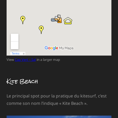
View
Cap Vert – Sal
in a larger map
Kite Beach
Le principal spot pour la pratique du kitesurf, c’est
comme son nom l’indique « Kite Beach ».