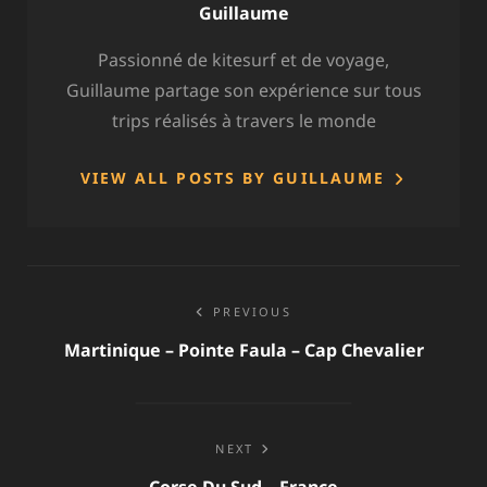
Author:
Guillaume
Passionné de kitesurf et de voyage,
Guillaume partage son expérience sur tous
trips réalisés à travers le monde
VIEW ALL POSTS BY GUILLAUME
Navigation
PREVIOUS
de
Martinique – Pointe Faula – Cap Chevalier
l’article
NEXT
Corse Du Sud – France