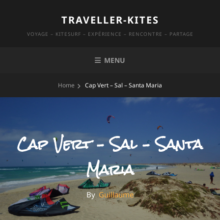
Skip
TRAVELLER-KITES
to
content
VOYAGE – KITESURF – EXPÉRIENCE – RENCONTRE – PARTAGE
MENU
Home
Cap Vert – Sal – Santa Maria
Cap Vert – Sal – Santa
Maria
By
By
Guillaume