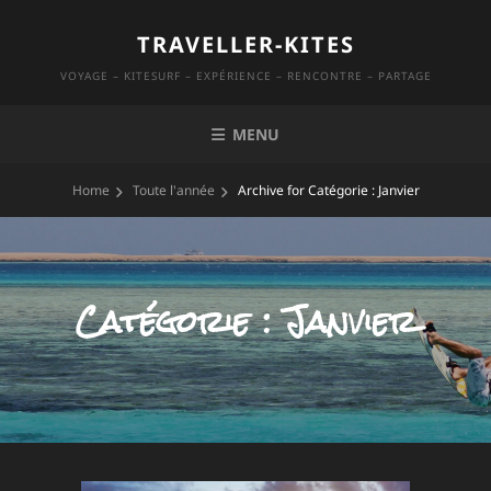
Skip
TRAVELLER-KITES
to
content
VOYAGE – KITESURF – EXPÉRIENCE – RENCONTRE – PARTAGE
MENU
Home
Toute l'année
Archive for
Catégorie :
Janvier
Catégorie :
Janvier