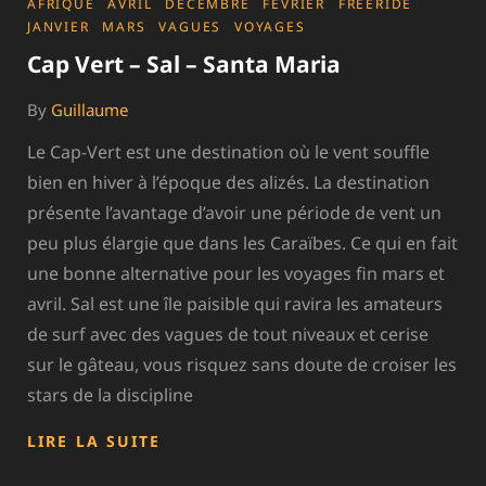
CATEGORIES
AFRIQUE
AVRIL
DÉCEMBRE
FÉVRIER
FREERIDE
JANVIER
MARS
VAGUES
VOYAGES
Cap Vert – Sal – Santa Maria
By
Guillaume
Le Cap-Vert est une destination où le vent souffle
bien en hiver à l’époque des alizés. La destination
présente l’avantage d’avoir une période de vent un
peu plus élargie que dans les Caraïbes. Ce qui en fait
une bonne alternative pour les voyages fin mars et
avril. Sal est une île paisible qui ravira les amateurs
de surf avec des vagues de tout niveaux et cerise
sur le gâteau, vous risquez sans doute de croiser les
stars de la discipline
CAP
LIRE LA SUITE
VERT
–