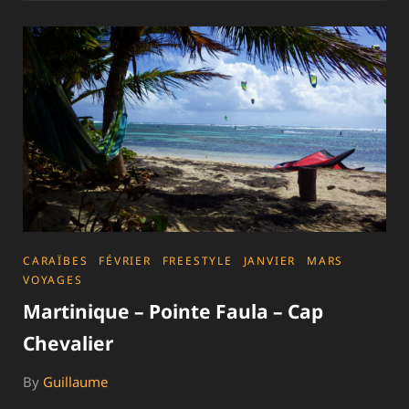
SAL
–
SANTA
MARIA
CATEGORIES
CARAÏBES
FÉVRIER
FREESTYLE
JANVIER
MARS
VOYAGES
Martinique – Pointe Faula – Cap
Chevalier
By
Guillaume