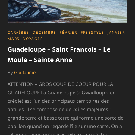
CATEGORIES
CARAÏBES
DÉCEMBRE
FÉVRIER
FREESTYLE
JANVIER
MARS
VOYAGES
Guadeloupe – Saint Francois – Le
Moule – Sainte Anne
By
Guillaume
ATTENTION – GROS COUP DE COEUR POUR LA
GUADELOUPE La Guadeloupe (« Gwadloup » en
créole) est l’un des principaux territoires des
antilles. Il se compose de deux îles majeures :
grande terre et basse terre qui forme une sorte de
papillon quand on regarde l’île sur une carte. On a
tellement aimé qu’on y est vite retourné. Les