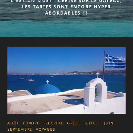
C’EST UN MUST ! CERISE SUR LE GÂTEAU,
LES TARIFS SONT ENCORE HYPER
ABORDABLES !!!
CATEGORIES
AOÛT
EUROPE
FREERIDE
GRÈCE
JUILLET
JUIN
SEPTEMBRE
VOYAGES