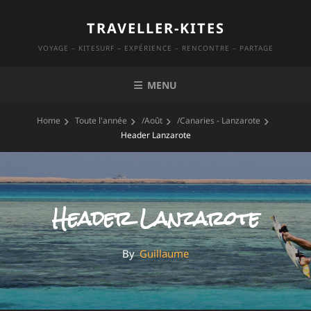
Skip
TRAVELLER-KITES
to
content
VOYAGE – KITESURF – EXPÉRIENCE – RENCONTRE – PARTAGE
MENU
Home
Toute l'année
/
Août
/
Canaries - Lanzarote
Header Lanzarote
Header Lanzarote
By
By
Guillaume