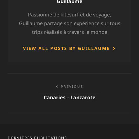
Author:
Guillaume
Passionné de kitesurf et de voyage,
Guillaume partage son expérience sur tous
trips réalisés à travers le monde
VIEW ALL POSTS BY GUILLAUME
Navigation
PREVIOUS
de
Canaries – Lanzarote
l’article
DERNIÈRES PUBLICATIONS