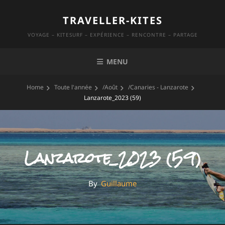
Skip
TRAVELLER-KITES
to
content
VOYAGE – KITESURF – EXPÉRIENCE – RENCONTRE – PARTAGE
MENU
Home
Toute l'année
/
Août
/
Canaries - Lanzarote
Lanzarote_2023 (59)
Lanzarote_2023 (59)
By
By
Guillaume