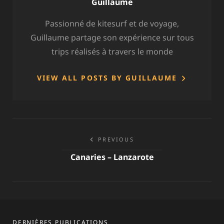
Author:
Guillaume
Passionné de kitesurf et de voyage,
Guillaume partage son expérience sur tous
trips réalisés à travers le monde
VIEW ALL POSTS BY GUILLAUME
Navigation
PREVIOUS
de
Canaries – Lanzarote
l’article
DERNIÈRES PUBLICATIONS