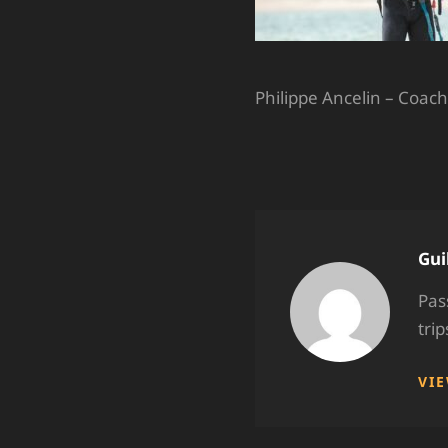
Philippe Ancelin – Coac
Aut
Gui
Pas
tri
VI