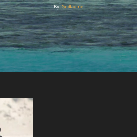
By
By
Guillaume