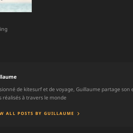
hing
hor:
llaume
sionné de kitesurf et de voyage, Guillaume partage son 
ps réalisés à travers le monde
EW ALL POSTS BY GUILLAUME