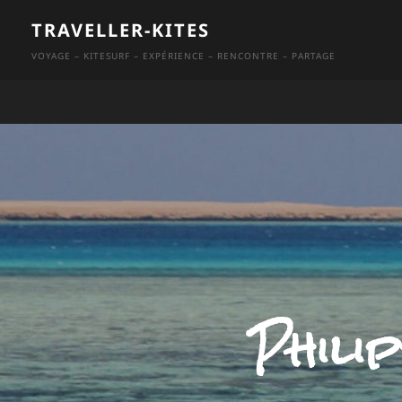
Skip
TRAVELLER-KITES
to
VOYAGE – KITESURF – EXPÉRIENCE – RENCONTRE – PARTAGE
content
Phili