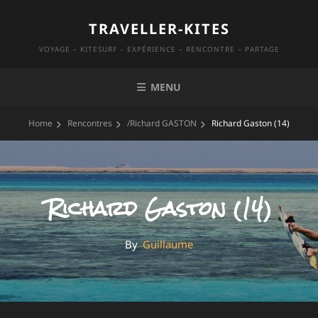
Skip
TRAVELLER-KITES
to
content
VOYAGE – KITESURF – EXPÉRIENCE – RENCONTRE – PARTAGE
MENU
Home
Rencontres
/
Richard GASTON
Richard Gaston (14)
Richard Gaston (14)
By
By
Guillaume