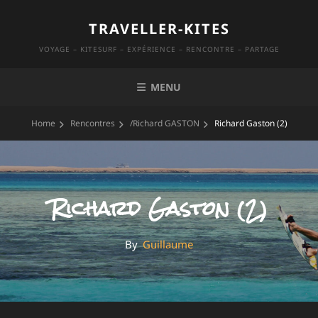
Skip
TRAVELLER-KITES
to
content
VOYAGE – KITESURF – EXPÉRIENCE – RENCONTRE – PARTAGE
MENU
Home
Rencontres
/
Richard GASTON
Richard Gaston (2)
Richard Gaston (2)
By
By
Guillaume