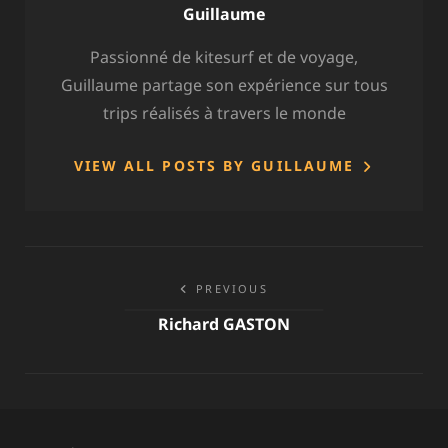
Author:
Guillaume
Passionné de kitesurf et de voyage,
Guillaume partage son expérience sur tous
trips réalisés à travers le monde
VIEW ALL POSTS BY GUILLAUME
Navigation
PREVIOUS
de
Richard GASTON
l’article