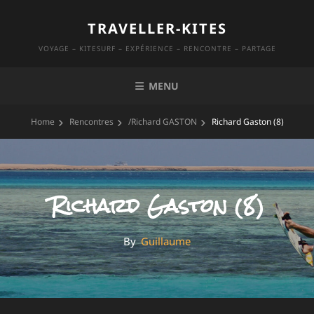
Skip
TRAVELLER-KITES
to
content
VOYAGE – KITESURF – EXPÉRIENCE – RENCONTRE – PARTAGE
MENU
Home
Rencontres
/
Richard GASTON
Richard Gaston (8)
Richard Gaston (8)
By
By
Guillaume