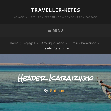
Skip
TRAVELLER-KITES
to
content
VOYAGE – KITESURF – EXPÉRIENCE – RENCONTRE – PARTAGE
MENU
Home
Voyages
/
Amérique Latine
/
Brésil - Icaraizinho
Header Icaraizinho
Header Icaraizinho
By
By
Guillaume