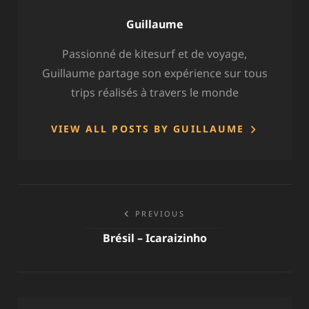
Author:
Guillaume
Passionné de kitesurf et de voyage,
Guillaume partage son expérience sur tous
trips réalisés à travers le monde
VIEW ALL POSTS BY GUILLAUME
Navigation
PREVIOUS
de
Brésil – Icaraizinho
l’article