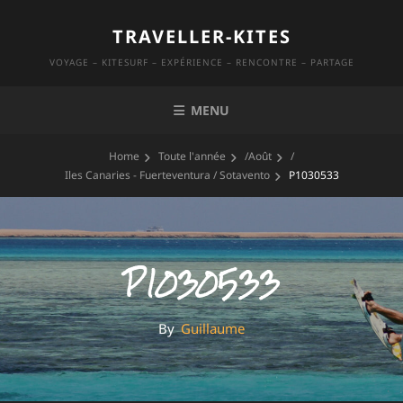
Skip
TRAVELLER-KITES
to
content
VOYAGE – KITESURF – EXPÉRIENCE – RENCONTRE – PARTAGE
MENU
Home
Toute l'année
/
Août
/
Iles Canaries - Fuerteventura / Sotavento
P1030533
P1030533
By
By
Guillaume