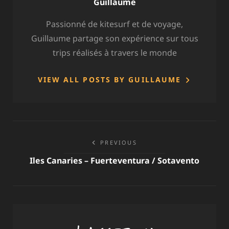
Author:
Guillaume
Passionné de kitesurf et de voyage,
Guillaume partage son expérience sur tous
trips réalisés à travers le monde
VIEW ALL POSTS BY GUILLAUME
Navigation
PREVIOUS
de
Iles Canaries – Fuerteventura / Sotavento
l’article