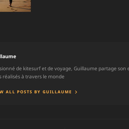
hor:
llaume
sionné de kitesurf et de voyage, Guillaume partage son 
ps réalisés à travers le monde
EW ALL POSTS BY GUILLAUME