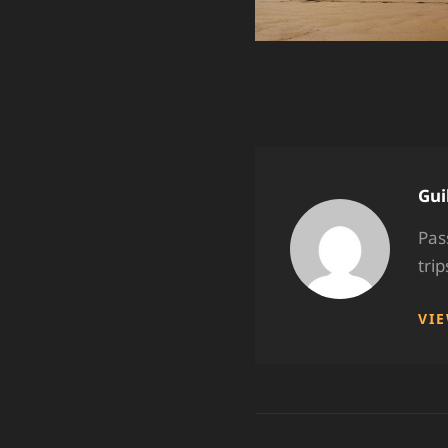
Aut
Gui
Pas
tri
VI