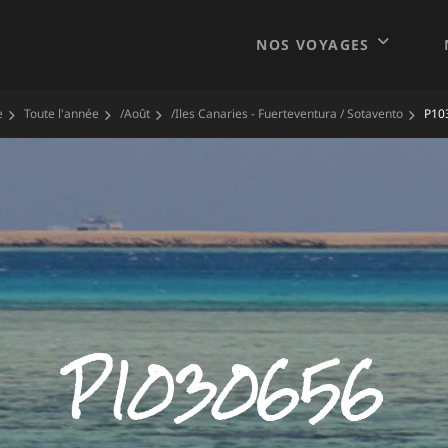
NOS VOYAGES
e
Toute l'année
/
Août
/
Iles Canaries - Fuerteventura / Sotavento
P10
P1030656