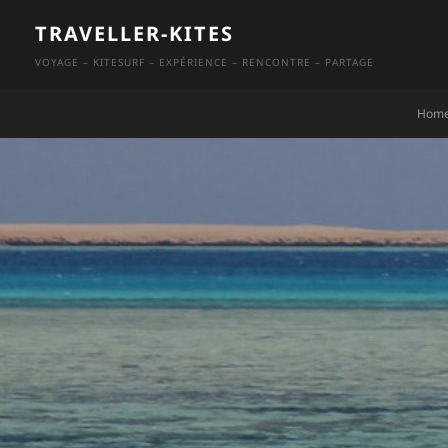
Skip
TRAVELLER-KITES
to
VOYAGE – KITESURF – EXPÉRIENCE – RENCONTRE – PARTAGE
content
Hom