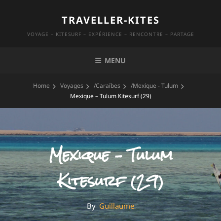
Skip
TRAVELLER-KITES
to
content
VOYAGE – KITESURF – EXPÉRIENCE – RENCONTRE – PARTAGE
MENU
Home
Voyages
/
Caraïbes
/
Mexique - Tulum
Mexique – Tulum Kitesurf (29)
Mexique – Tulum
Kitesurf (29)
By
By
Guillaume