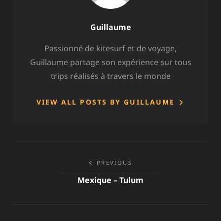
Author:
Guillaume
Passionné de kitesurf et de voyage,
Guillaume partage son expérience sur tous
trips réalisés à travers le monde
VIEW ALL POSTS BY GUILLAUME
Navigation
PREVIOUS
de
Mexique – Tulum
l’article