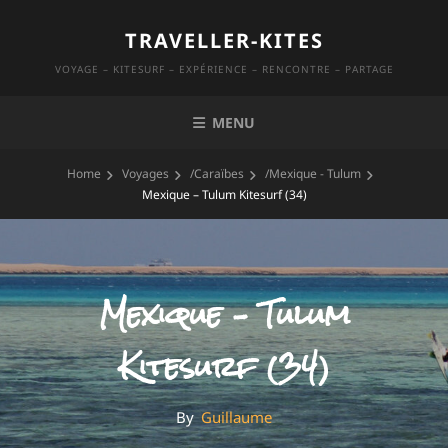
Skip
TRAVELLER-KITES
to
content
VOYAGE – KITESURF – EXPÉRIENCE – RENCONTRE – PARTAGE
MENU
Home
Voyages
/
Caraïbes
/
Mexique - Tulum
Mexique – Tulum Kitesurf (34)
Mexique – Tulum
Kitesurf (34)
By
By
Guillaume