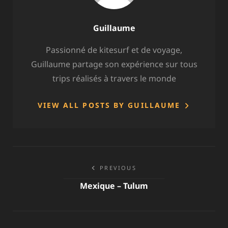
Author:
Guillaume
Passionné de kitesurf et de voyage,
Guillaume partage son expérience sur tous
trips réalisés à travers le monde
VIEW ALL POSTS BY GUILLAUME
Navigation
PREVIOUS
de
Mexique – Tulum
l’article