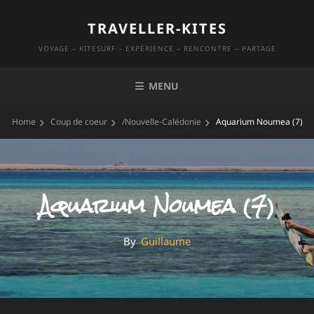
Skip
TRAVELLER-KITES
to
content
VOYAGE – KITESURF – EXPÉRIENCE – RENCONTRE – PARTAGE
MENU
Home
Coup de coeur
/
Nouvelle-Calédonie
Aquarium Noumea (7)
Aquarium Noumea (7)
By
By
Guillaume