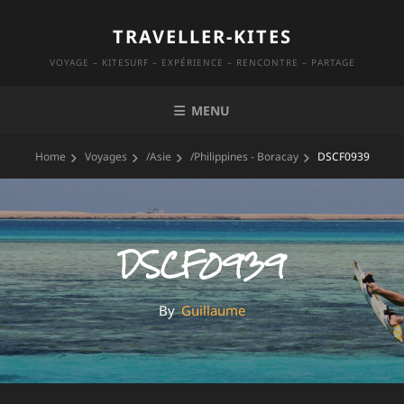
Skip
TRAVELLER-KITES
to
content
VOYAGE – KITESURF – EXPÉRIENCE – RENCONTRE – PARTAGE
MENU
Home
Voyages
/
Asie
/
Philippines - Boracay
DSCF0939
DSCF0939
By
By
Guillaume