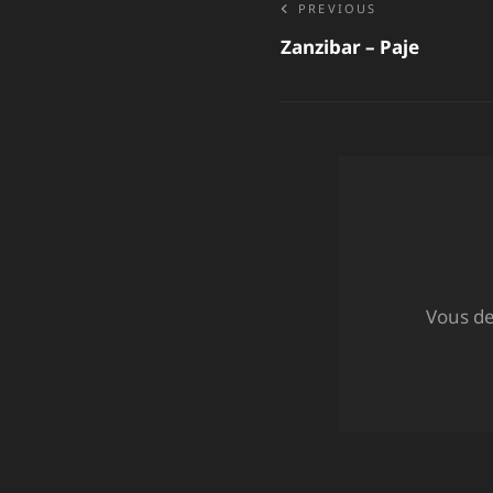
Navigat
PREVIOUS
Zanzibar – Paje
de
l’articl
Vous d