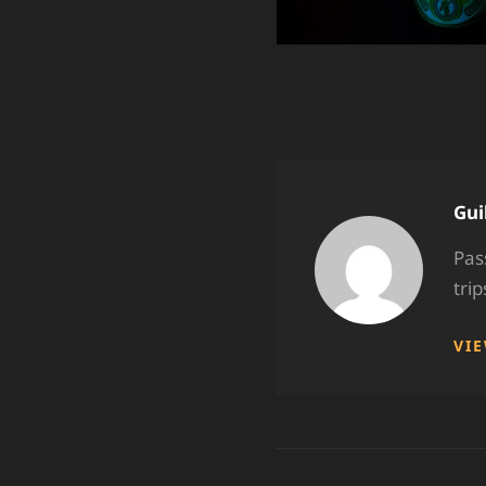
Aut
Gui
Pas
tri
VI