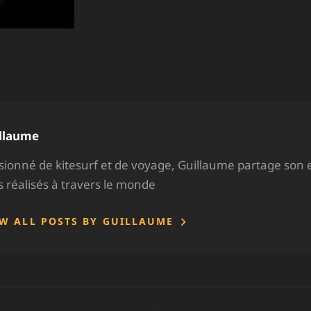
hor:
llaume
sionné de kitesurf et de voyage, Guillaume partage son 
ps réalisés à travers le monde
EW ALL POSTS BY GUILLAUME