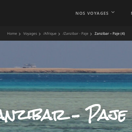
NOS VOYAGES
Home
Voyages
/
Afrique
/
Zanzibar - Paje
Zanzibar – Paje (4)
nzibar – Paje 